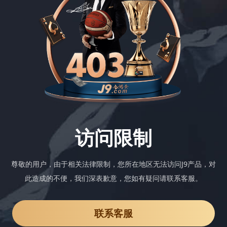
访问限制
尊敬的用户，由于相关法律限制，您所在地区无法访问J9产品，对
此造成的不便，我们深表歉意，您如有疑问请联系客服。
联系客服